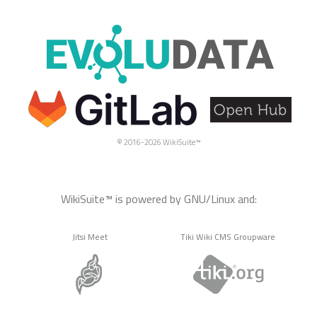
© 2016-2026 WikiSuite™
WikiSuite™ is powered by GNU/Linux and:
Jitsi Meet
Tiki Wiki CMS Groupware