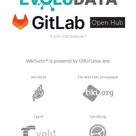
© 2016-2026 WikiSuite™
WikiSuite™ is powered by GNU/Linux and:
Jitsi Meet
Tiki Wiki CMS Groupware
Cypht
Syncthing