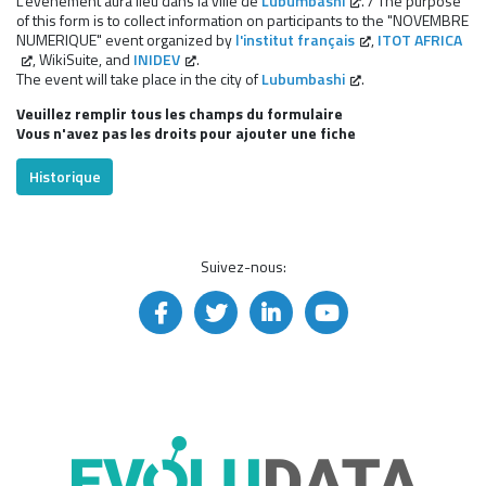
L'événement aura lieu dans la ville de
Lubumbashi
. / The purpose
of this form is to collect information on participants to the "NOVEMBRE
NUMERIQUE" event organized by
l'institut français
,
ITOT AFRICA
, WikiSuite, and
INIDEV
.
The event will take place in the city of
Lubumbashi
.
Veuillez remplir tous les champs du formulaire
Vous n'avez pas les droits pour ajouter une fiche
Historique
Suivez-nous: